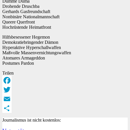
Dumme Duma
Drohende Druschba
Gerhards Gasfreundschaft
Nonbinäre Nationalmannschaft
Queere Querfront
Hochrüstende Heimatfront
Hilfsbesessener Hegemon
Demokratiebringender Dämon
Hyperaktive Hyperschallwaffen
Maßvolle Massenvernichtungswaffen
Atomares Armageddon
Postumes Pardon
Teilen
Facebook
Twitter
Email
Teilen
Journalismus ist nicht kostenlos: