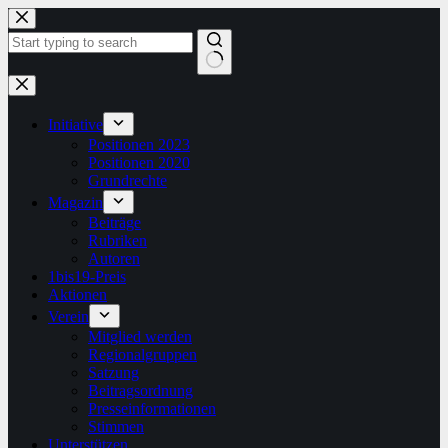
Zum
Inhalt
springen
Keine
Ergebnisse
Initiative
Positionen 2023
Positionen 2020
Grundrechte
Magazin
Beiträge
Rubriken
Autoren
1bis19-Preis
Aktionen
Verein
Mitglied werden
Regionalgruppen
Satzung
Beitragsordnung
Presseinformationen
Stimmen
Unterstützen