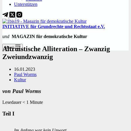
Unterstützen
INITIATIVE für Grundrechte und Rechtsstaat e.V.
und
MAGAZIN für demokratische Kultur
Altruistische Alliteration – Zwanzig
Menü
Zweiundzwanzig
16.01.2023
Paul Worms
Kultur
von Paul Worms
Lesedauer
< 1
Minute
Teil I
Im Anfang war kein Unwort