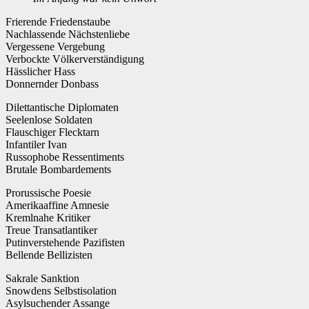
Frierende Friedenstaube
Nachlassende Nächstenliebe
Vergessene Vergebung
Verbockte Völkerverständigung
Hässlicher Hass
Donnernder Donbass
Dilettantische Diplomaten
Seelenlose Soldaten
Flauschiger Flecktarn
Infantiler Ivan
Russophobe Ressentiments
Brutale Bombardements
Prorussische Poesie
Amerikaaffine Amnesie
Kremlnahe Kritiker
Treue Transatlantiker
Putinverstehende Pazifisten
Bellende Bellizisten
Sakrale Sanktion
Snowdens Selbstisolation
Asylsuchender Assange