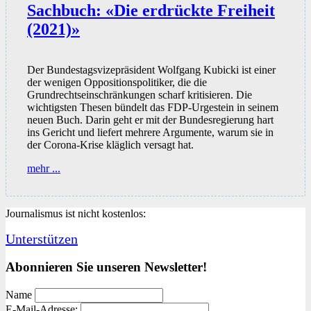
Sachbuch: «Die erdrückte Freiheit
(2021)»
Der Bundestagsvizepräsident Wolfgang Kubicki ist einer
der wenigen Oppositionspolitiker, die die
Grundrechtseinschränkungen scharf kritisieren. Die
wichtigsten Thesen bündelt das FDP-Urgestein in seinem
neuen Buch. Darin geht er mit der Bundesregierung hart
ins Gericht und liefert mehrere Argumente, warum sie in
der Corona-Krise kläglich versagt hat.
Sachbuch:
mehr ...
«Die
erdrückte
Freiheit
Journalismus ist nicht kostenlos:
(2021)»
Unterstützen
Abonnieren Sie unseren Newsletter!
Name
E-Mail-Adresse: