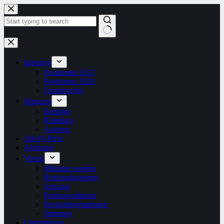
Zum
Inhalt
springen
Keine
Ergebnisse
Initiative
Positionen 2023
Positionen 2020
Grundrechte
Magazin
Beiträge
Rubriken
Autoren
1bis19-Preis
Aktionen
Verein
Mitglied werden
Regionalgruppen
Satzung
Beitragsordnung
Presseinformationen
Stimmen
Unterstützen