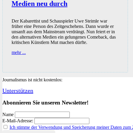
Medien neu durch
Der Kabarettist und Schauspieler Uwe Steimle war
früher eine Person des Zeitgeschehens. Dann wurde er
unsanft aus dem Mainstream verdrängt. Nun feiert er in
den alternativen Medien ein gelungenes Comeback, das
kritischen Künstlern Mut machen dürfte.
Ein
mehr ...
geschasster
Kabarettist
–
Uwe
Steimle
Journalismus ist nicht kostenlos:
startet
in
Unterstützen
den
alternativen
Abonnieren Sie unseren Newsletter!
Medien
neu
Name
durch
E-Mail-Adresse:
Ich stimme der Verwendung und Speicherung meiner Daten zum