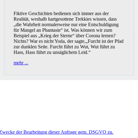
Fiktive Geschichten bedienen sich immer aus der
Realität, weshalb hartgesottene Trekkies wissen, dass
„die Wahrheit normalerweise nur eine Entschuldigung
für Mangel an Phantasie“ ist. Was können wir zum
Beispiel aus „Krieg der Sterne“ über Corona lernen?
Nichts? War es nicht Yoda, der sagte,„Furcht ist der Pfad
zur dunklen Seite. Furcht führt zu Wut, Wut führt zu
Hass, Hass führt zu unsäglichem Leid.“
„Ich
mehr ...
hab
da
ein
ganzes
mieses
Gefühl“,
sagte
Han
Solo.
 Zwecke der Bearbeitung dieser Anfrage gem. DSGVO zu.