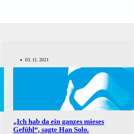
03. 11. 2021
„Ich hab da ein ganzes mieses
Gefühl“, sagte Han Solo.