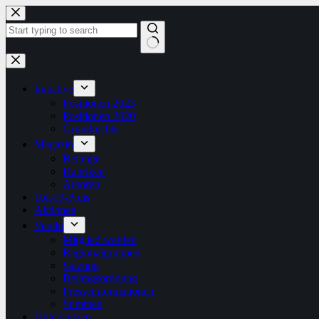
Zum
Inhalt
springen
Keine
Ergebnisse
Initiative
Positionen 2023
Positionen 2020
Grundrechte
Magazin
Beiträge
Rubriken
Autoren
1bis19-Preis
Aktionen
Verein
Mitglied werden
Regionalgruppen
Satzung
Beitragsordnung
Presseinformationen
Stimmen
Unterstützen