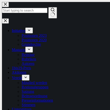
Zum
Inhalt
springen
Keine
Ergebnisse
Initiative
Positionen 2023
Positionen 2020
Grundrechte
Magazin
Beiträge
Rubriken
Autoren
1bis19-Preis
Aktionen
Verein
Mitglied werden
Regionalgruppen
Satzung
Beitragsordnung
Presseinformationen
Stimmen
Unterstützen