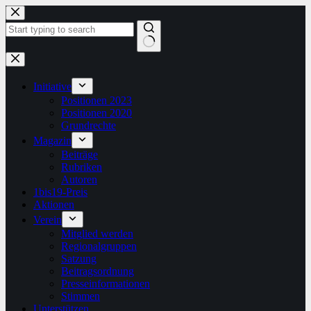
Zum
Inhalt
springen
Keine
Ergebnisse
Initiative
Positionen 2023
Positionen 2020
Grundrechte
Magazin
Beiträge
Rubriken
Autoren
1bis19-Preis
Aktionen
Verein
Mitglied werden
Regionalgruppen
Satzung
Beitragsordnung
Presseinformationen
Stimmen
Unterstützen