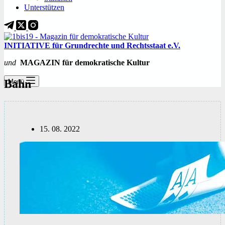
Unterstützen
INITIATIVE für Grundrechte und Rechtsstaat e.V.
und
MAGAZIN für demokratische Kultur
Bahn
Menü
15. 08. 2022