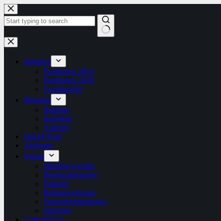
Zum
Inhalt
springen
Keine
Ergebnisse
Initiative
Positionen 2023
Positionen 2020
Grundrechte
Magazin
Beiträge
Rubriken
Autoren
1bis19-Preis
Aktionen
Verein
Mitglied werden
Regionalgruppen
Satzung
Beitragsordnung
Presseinformationen
Stimmen
Unterstützen