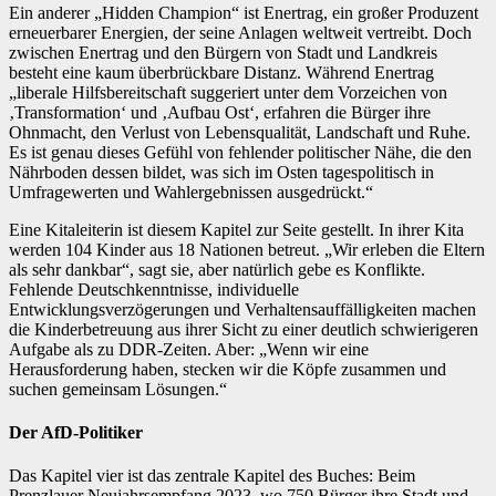
Ein anderer „Hidden Champion“ ist Enertrag, ein großer Produzent
erneuerbarer Energien, der seine Anlagen weltweit vertreibt. Doch
zwischen Enertrag und den Bürgern von Stadt und Landkreis
besteht eine kaum überbrückbare Distanz. Während Enertrag
„liberale Hilfsbereitschaft suggeriert unter dem Vorzeichen von
‚Transformation‘ und ‚Aufbau Ost‘, erfahren die Bürger ihre
Ohnmacht, den Verlust von Lebensqualität, Landschaft und Ruhe.
Es ist genau dieses Gefühl von fehlender politischer Nähe, die den
Nährboden dessen bildet, was sich im Osten tagespolitisch in
Umfragewerten und Wahlergebnissen ausgedrückt.“
Eine Kitaleiterin ist diesem Kapitel zur Seite gestellt. In ihrer Kita
werden 104 Kinder aus 18 Nationen betreut. „Wir erleben die Eltern
als sehr dankbar“, sagt sie, aber natürlich gebe es Konflikte.
Fehlende Deutschkenntnisse, individuelle
Entwicklungsverzögerungen und Verhaltensauffälligkeiten machen
die Kinderbetreuung aus ihrer Sicht zu einer deutlich schwierigeren
Aufgabe als zu DDR-Zeiten. Aber: „Wenn wir eine
Herausforderung haben, stecken wir die Köpfe zusammen und
suchen gemeinsam Lösungen.“
Der AfD-Politiker
Das Kapitel vier ist das zentrale Kapitel des Buches: Beim
Prenzlauer Neujahrsempfang 2023, wo 750 Bürger ihre Stadt und