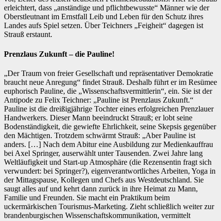
erleichtert, dass „anständige und pflichtbewusste“ Männer wie der
Oberstleutnant im Ernstfall Leib und Leben für den Schutz ihres
Landes aufs Spiel setzen. Über Teichners „Feigheit“ dagegen ist
Strauß erstaunt.
Prenzlaus Zukunft – die Pauline!
„Der Traum von freier Gesellschaft und repräsentativer Demokratie
braucht neue Anregung“ findet Strauß. Deshalb führt er im Resümee
euphorisch Pauline, die „Wissenschaftsvermittlerin“, ein. Sie ist der
Antipode zu Felix Teichner: „Pauline ist Prenzlaus Zukunft.“
Pauline ist die dreißigjährige Tochter eines erfolgreichen Prenzlauer
Handwerkers. Dieser Mann beeindruckt Strauß; er lobt seine
Bodenständigkeit, die gewiefte Ehrlichkeit, seine Skepsis gegenüber
den Mächtigen. Trotzdem schwärmt Strauß: „Aber Pauline ist
anders. […] Nach dem Abitur eine Ausbildung zur Medienkauffrau
bei Axel Springer, auserwählt unter Tausenden. Zwei Jahre lang
Weltläufigkeit und Start-up Atmosphäre (die Rezensentin fragt sich
verwundert: bei Springer?), eigenverantwortliches Arbeiten, Yoga in
der Mittagspause, Kollegen und Chefs aus Westdeutschland. Sie
saugt alles auf und kehrt dann zurück in ihre Heimat zu Mann,
Familie und Freunden. Sie macht ein Praktikum beim
uckermärkischen Tourismus-Marketing. Zieht schließlich weiter zur
brandenburgischen Wissenschafts­kommunikation, vermittelt