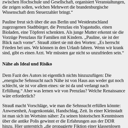
zwischen Hochschule und Gesellschaft, organisiert Veranstaltungen,
die zeigen sollen, welchen Mehrwert die brandenburgische
Wissenschaft dem Steuerzahler bringt.“
Pauline freut sich über die aus Berlin und Westdeutschland
zugezogenen Stadtbürger, die Prenzlau ein Yogastudio, einen
Bioladen, eine Töpferei schenkten. Als junge Mutter erkennt sie die
Vorzüge Prenzlaus für Familien mit Kindern. „Pauline, sie ist der
Blick nach vorne“. Strauß zitiert sie mit den Worten: „Es herrscht
Frieden bei uns. Wir können in den Urlaub fahren. Wenn wir krank
sind, gibt es einen Arzt. Wir müssten gar nicht so unzufrieden sein.“
Nähe als Ideal und Risiko
Dem Fazit des Autors ist eigentlich nichts hinzuzufügen: Die
„energische Sehnsucht nach Nähe ist von Haus aus weder gut noch
schlecht, sie ist vor allem eines: sie ist da und verlangt nach
Erfüllung.“ Aber was lernen wir von Prenzlau? Welche Renaissance
wäre erforderlich?
Strauß macht Vorschläge, wie man die Sehnsucht erfüllen könnte:
Anwesenheit, Augenkontakt, Handschlag, Zeit. In einer Kleinstadt
ist man sich im Wortsinn näher: Zu seinen historischen Kenntnissen
über die antike Polis gewinnt er die Erfahrungen aus der DDR
hinzu. Hier unterstrich „die propagierte Fiktion einer klassenlosen