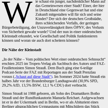
W
ie schaut ein junger, nachdenklicher Mann auf
das Gemeinwesen einer Stadt? Einer, der hier
in Deutschland eine Gegenwart hat und eine
Zukunft mitgestalten will für sich und seine
Kinder? Der sich der deutschen Großstädte,
ihres schleichenden Verfalls, der geringen
Bürgerbeteiligung, der Unzuverlässigkeit ihres ÖPNV, des Verlusts
von Sicherheit gewahr wurde? Und der nun in einer ostdeutschen
Kleinstadt erkundet, wie Gesellschaft und Politik funktionieren
können und woran sie auch dort scheitern können?
Die Nähe der Kleinstadt
„In der Nähe – Vom politischen Wert einer ostdeutschen Sehnsucht“
erschien 2025 im Tropen-Verlag als Sachbuch des Autors und FAZ-
Feuilletonisten Simon Strauß. Dem Buch ging eine 6-teilige
Podcast-Serie der FAZ mit Reportagen aus der Stadt Prenzlau
voraus (
„Schaut auf diese Stadt“)
. Im Sommer 2024 hatte Strauß ein
halbes Jahr vor der Brandenburger Landtagswahl (30,9% SPD,
29,2% AfD, 13,5% BSW, 12,1 % CDU) dort verbracht.
Simon Strauß ist 1988 geboren, als Sohn des Dramatikers Botho
Strauß und der Rundfunkautorin Manuela Reichart. Aufgewachsen
ist er in der Uckermark und in Berlin, wo er als Abiturient eines
Berliner altsprachlichen Gymnasiums mit Mitschülern das Stück