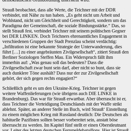
Strauß beobachtet, dass alle Werte, die Teichner mit der DDR
verbindet, mit Nähe zu tun haben. „Es geht nicht um Arbeit und
Wohlstand, nicht um Gleichheit und Gerechtigkeit, sondern um das
Paradigma der Gemeinschaft, die soziale Bindungsstärke.“ Das, so
stellt Strauß fest, verbindet Teichner mit seinem politischen Gegner
bei DER LINKEN. Doch Teichners ehrenamtliches Engagement in
verschiedenen Gruppen der Stadt Prenzlau scheint verdächtig:
„Infiltration ist eine bekannte Strategie der Unterwanderung, dies
führt […] zu einer angebräunten Zivilgesellschaft“, zitiert Strauß den
Berliner Soziologen Steffen Mau. Ein Widerspruch fällt ihm
immerhin auf: „Was genau soll das bedeuten? Dass die
Zivilgesellschaft zwar bunt sein darf, aber nicht so bunt, dass sie
auch dunklere Töne aushält? Dass nur der zur Zivilgesellschaft
gehört, der sich gegen rechts engagiert?“
Schließlich geht es um den Ukraine-Krieg. Teichner ist gegen
weitere Waffenlieferungen (wie übrigens auch DIE LINKE in
Brandenburg). Das war für Strauß erwartbar. Aber überrascht ist er,
dass Teichner die Verteidigung Deutschlands mit der Waffe strikt
ablehnt. Später, an anderer Stelle im Buch, wird Strauß‘ Einstellung
zu einem möglichen Krieg mit Russland deutlich: Die Deutschen als
habituelle Pazifisten sollten besser vorbereitet sein, anstatt böse
überrascht zu werden. Im Kapitel fünf stellt er einen Oberstleutnant
vor, Leiter des letzten deutschen Fernmeldebataillons. Hier ist Strauß