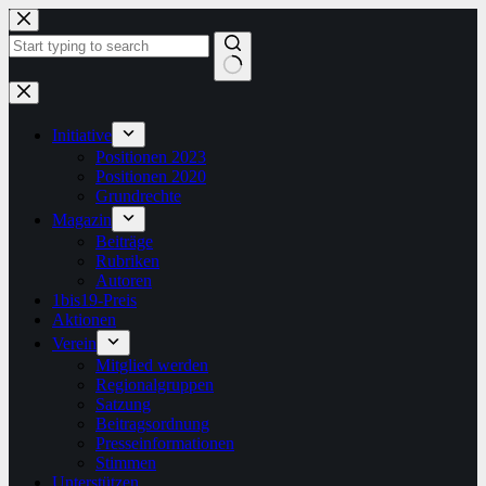
Zum
Inhalt
springen
Keine
Ergebnisse
Initiative
Positionen 2023
Positionen 2020
Grundrechte
Magazin
Beiträge
Rubriken
Autoren
1bis19-Preis
Aktionen
Verein
Mitglied werden
Regionalgruppen
Satzung
Beitragsordnung
Presseinformationen
Stimmen
Unterstützen