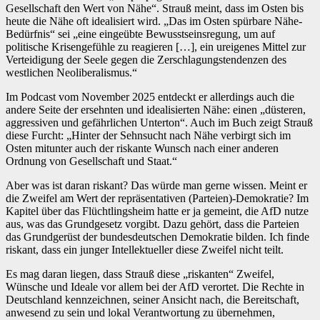
Gesellschaft den Wert von Nähe“. Strauß meint, dass im Osten bis
heute die Nähe oft idealisiert wird. „Das im Osten spürbare Nähe-
Bedürfnis“ sei „eine eingeübte Bewusstseinsregung, um auf
politische Krisengefühle zu reagieren […], ein ureigenes Mittel zur
Verteidigung der Seele gegen die Zerschlagungstendenzen des
westlichen Neoliberalismus.“
Im Podcast vom November 2025 entdeckt er allerdings auch die
andere Seite der ersehnten und idealisierten Nähe: einen „düsteren,
aggressiven und gefährlichen Unterton“. Auch im Buch zeigt Strauß
diese Furcht: „Hinter der Sehnsucht nach Nähe verbirgt sich im
Osten mitunter auch der riskante Wunsch nach einer anderen
Ordnung von Gesellschaft und Staat.“
Aber was ist daran riskant? Das würde man gerne wissen. Meint er
die Zweifel am Wert der repräsentativen (Parteien)-Demokratie? Im
Kapitel über das Flüchtlingsheim hatte er ja gemeint, die AfD nutze
aus, was das Grundgesetz vorgibt. Dazu gehört, dass die Parteien
das Grundgerüst der bundesdeutschen Demokratie bilden. Ich finde
riskant, dass ein junger Intellektueller diese Zweifel nicht teilt.
Es mag daran liegen, dass Strauß diese „riskanten“ Zweifel,
Wünsche und Ideale vor allem bei der AfD verortet. Die Rechte in
Deutschland kennzeichnen, seiner Ansicht nach, die Bereitschaft,
anwesend zu sein und lokal Verantwortung zu übernehmen,