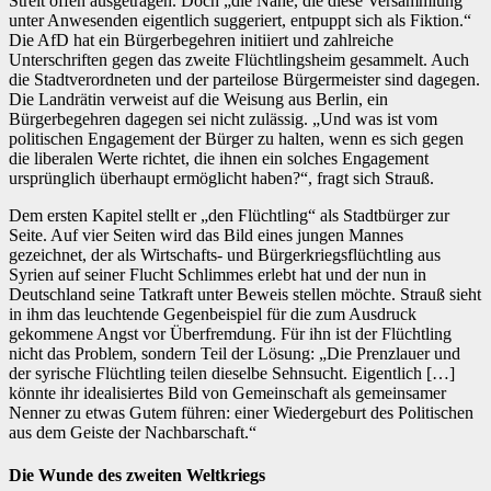
Streit offen ausgetragen. Doch „die Nähe, die diese Versammlung
unter Anwesenden eigentlich suggeriert, entpuppt sich als Fiktion.“
Die AfD hat ein Bürgerbegehren initiiert und zahlreiche
Unterschriften gegen das zweite Flüchtlingsheim gesammelt. Auch
die Stadtverordneten und der parteilose Bürgermeister sind dagegen.
Die Landrätin verweist auf die Weisung aus Berlin, ein
Bürgerbegehren dagegen sei nicht zulässig. „Und was ist vom
politischen Engagement der Bürger zu halten, wenn es sich gegen
die liberalen Werte richtet, die ihnen ein solches Engagement
ursprünglich überhaupt ermöglicht haben?“, fragt sich Strauß.
Dem ersten Kapitel stellt er „den Flüchtling“ als Stadtbürger zur
Seite. Auf vier Seiten wird das Bild eines jungen Mannes
gezeichnet, der als Wirtschafts- und Bürgerkriegsflüchtling aus
Syrien auf seiner Flucht Schlimmes erlebt hat und der nun in
Deutschland seine Tatkraft unter Beweis stellen möchte. Strauß sieht
in ihm das leuchtende Gegenbeispiel für die zum Ausdruck
gekommene Angst vor Überfremdung. Für ihn ist der Flüchtling
nicht das Problem, sondern Teil der Lösung: „Die Prenzlauer und
der syrische Flüchtling teilen dieselbe Sehnsucht. Eigentlich […]
könnte ihr idealisiertes Bild von Gemeinschaft als gemeinsamer
Nenner zu etwas Gutem führen: einer Wiedergeburt des Politischen
aus dem Geiste der Nachbarschaft.“
Die Wunde des zweiten Weltkriegs