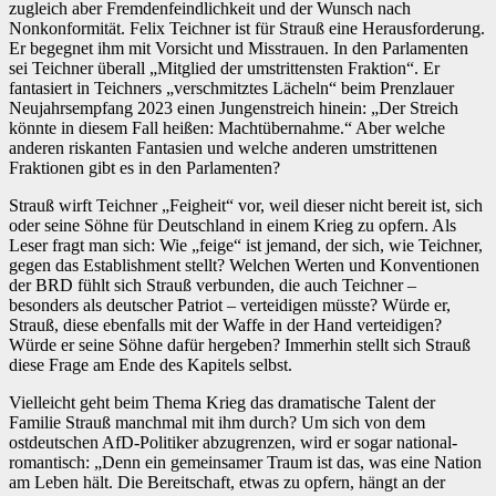
zugleich aber Fremdenfeindlichkeit und der Wunsch nach
Nonkonformität. Felix Teichner ist für Strauß eine Herausforderung.
Er begegnet ihm mit Vorsicht und Misstrauen. In den Parlamenten
sei Teichner überall „Mitglied der umstrittensten Fraktion“. Er
fantasiert in Teichners „verschmitztes Lächeln“ beim Prenzlauer
Neujahrsempfang 2023 einen Jungenstreich hinein: „Der Streich
könnte in diesem Fall heißen: Machtübernahme.“ Aber welche
anderen riskanten Fantasien und welche anderen umstrittenen
Fraktionen gibt es in den Parlamenten?
Strauß wirft Teichner „Feigheit“ vor, weil dieser nicht bereit ist, sich
oder seine Söhne für Deutschland in einem Krieg zu opfern. Als
Leser fragt man sich: Wie „feige“ ist jemand, der sich, wie Teichner,
gegen das Establishment stellt? Welchen Werten und Konventionen
der BRD fühlt sich Strauß verbunden, die auch Teichner –
besonders als deutscher Patriot – verteidigen müsste? Würde er,
Strauß, diese ebenfalls mit der Waffe in der Hand verteidigen?
Würde er seine Söhne dafür hergeben? Immerhin stellt sich Strauß
diese Frage am Ende des Kapitels selbst.
Vielleicht geht beim Thema Krieg das dramatische Talent der
Familie Strauß manchmal mit ihm durch? Um sich von dem
ostdeutschen AfD-Politiker abzugrenzen, wird er sogar national-
romantisch: „Denn ein gemeinsamer Traum ist das, was eine Nation
am Leben hält. Die Bereitschaft, etwas zu opfern, hängt an der