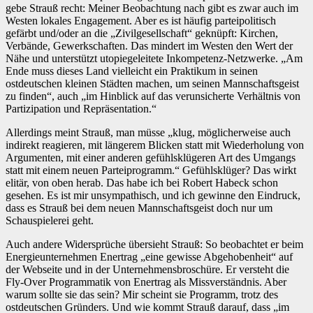
gebe Strauß recht: Meiner Beobachtung nach gibt es zwar auch im
Westen lokales Engagement. Aber es ist häufig parteipolitisch
gefärbt und/oder an die „Zivilgesellschaft“ geknüpft: Kirchen,
Verbände, Gewerkschaften. Das mindert im Westen den Wert der
Nähe und unterstützt utopiegeleitete Inkompetenz-Netzwerke. „Am
Ende muss dieses Land vielleicht ein Praktikum in seinen
ostdeutschen kleinen Städten machen, um seinen Mannschaftsgeist
zu finden“, auch „im Hinblick auf das verunsicherte Verhältnis von
Partizipation und Repräsentation.“
Allerdings meint Strauß, man müsse „klug, möglicherweise auch
indirekt reagieren, mit längerem Blicken statt mit Wiederholung von
Argumenten, mit einer anderen gefühlsklügeren Art des Umgangs
statt mit einem neuen Parteiprogramm.“ Gefühlsklüger? Das wirkt
elitär, von oben herab. Das habe ich bei Robert Habeck schon
gesehen. Es ist mir unsympathisch, und ich gewinne den Eindruck,
dass es Strauß bei dem neuen Mannschaftsgeist doch nur um
Schauspielerei geht.
Auch andere Widersprüche übersieht Strauß: So beobachtet er beim
Energieunternehmen Enertrag „eine gewisse Abgehobenheit“ auf
der Webseite und in der Unternehmensbroschüre. Er versteht die
Fly-Over Programmatik von Enertrag als Missverständnis. Aber
warum sollte sie das sein? Mir scheint sie Programm, trotz des
ostdeutschen Gründers. Und wie kommt Strauß darauf, dass „im