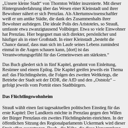
„Unsere kleine Stadt“ von Thornton Wilder inszenierte. Mit dieser
Hintergrunderfahrung über das Wesen einer Kleinstadt und ihrer
Bewohner nähert er sich Prenzlau. Als Altertumswissenschaftler
weiß er um antike Städte, die dank des Zusammenhalts ihrer
Bewohner aufstiegen. Die ideale Polis des Aristoteles, so Strauß,
umfasste etwa zwanzigtausend Vollbürger. Etwa so viele Einwohner
hat Prenzlau. Hier begegnet man sich direkter, persönlicher und
häufiger als in einer Großstadt. In einer Kleinstadt „besteht die
Chance darauf, dass man sich im Laufe seines Lebens zumindest
einmal in die Augen schauen kann, [dort] ist das
Verantwortungsgefühl für das Gemeinwesen am stärksten.“
Das Buch gliedert sich in fünf Kapitel, gerahmt von Einleitung,
Resümee und einem Epilog. Die Kapitel greifen jeweils ein Thema
auf: das Flüchtlingsheim, die Folgen des zweiten Weltkriegs, die
Betriebe der Stadt seit der DDR, die AfD und den „Oststolz“ –
gefolgt jeweils vom Porträt eines Stadtbürgers.
Das Flüchtlingswohnheim
Strauß wählt einen fast tagesaktuellen politischen Einstieg für das
erste Kapitel: Der Landkreis möchte in Prenzlau gegen den Willen
der Bürger Prenzlaus ein zweites Flüchtlingsheim einrichten. In der
öffentlichen Sitzung des Regionalparlaments Uckermark wird dieser