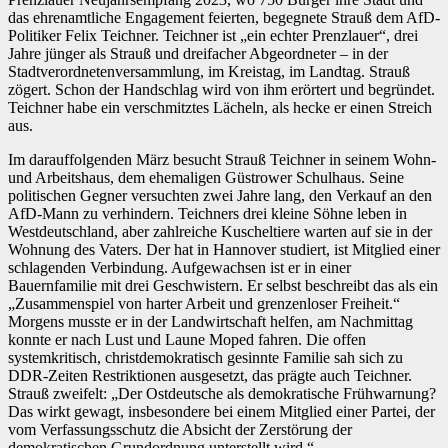
das ehrenamtliche Engagement feierten, begegnete Strauß dem AfD-
Politiker Felix Teichner. Teichner ist „ein echter Prenzlauer“, drei
Jahre jünger als Strauß und dreifacher Abgeordneter – in der
Stadtverordnetenversammlung, im Kreistag, im Landtag. Strauß
zögert. Schon der Handschlag wird von ihm erörtert und begründet.
Teichner habe ein verschmitztes Lächeln, als hecke er einen Streich
aus.
Im darauffolgenden März besucht Strauß Teichner in seinem Wohn-
und Arbeitshaus, dem ehemaligen Güstrower Schulhaus. Seine
politischen Gegner versuchten zwei Jahre lang, den Verkauf an den
AfD-Mann zu verhindern. Teichners drei kleine Söhne leben in
Westdeutschland, aber zahlreiche Kuscheltiere warten auf sie in der
Wohnung des Vaters. Der hat in Hannover studiert, ist Mitglied einer
schlagenden Verbindung. Aufgewachsen ist er in einer
Bauernfamilie mit drei Geschwistern. Er selbst beschreibt das als ein
„Zusammenspiel von harter Arbeit und grenzenloser Freiheit.“
Morgens musste er in der Landwirtschaft helfen, am Nachmittag
konnte er nach Lust und Laune Moped fahren. Die offen
systemkritisch, christdemokratisch gesinnte Familie sah sich zu
DDR-Zeiten Restriktionen ausgesetzt, das prägte auch Teichner.
Strauß zweifelt: „Der Ostdeutsche als demokratische Frühwarnung?
Das wirkt gewagt, insbesondere bei einem Mitglied einer Partei, der
vom Verfassungsschutz die Absicht der Zerstörung der
demokratischen Grundordnung unterstellt wird.“