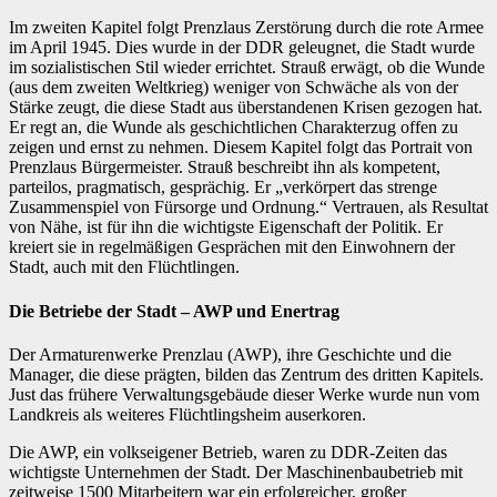
Im zweiten Kapitel folgt Prenzlaus Zerstörung durch die rote Armee
im April 1945. Dies wurde in der DDR geleugnet, die Stadt wurde
im sozialistischen Stil wieder errichtet. Strauß erwägt, ob die Wunde
(aus dem zweiten Weltkrieg) weniger von Schwäche als von der
Stärke zeugt, die diese Stadt aus überstandenen Krisen gezogen hat.
Er regt an, die Wunde als geschichtlichen Charakterzug offen zu
zeigen und ernst zu nehmen. Diesem Kapitel folgt das Portrait von
Prenzlaus Bürgermeister. Strauß beschreibt ihn als kompetent,
parteilos, pragmatisch, gesprächig. Er „verkörpert das strenge
Zusammenspiel von Fürsorge und Ordnung.“ Vertrauen, als Resultat
von Nähe, ist für ihn die wichtigste Eigenschaft der Politik. Er
kreiert sie in regelmäßigen Gesprächen mit den Einwohnern der
Stadt, auch mit den Flüchtlingen.
Die Betriebe der Stadt – AWP und Enertrag
Der Armaturenwerke Prenzlau (AWP), ihre Geschichte und die
Manager, die diese prägten, bilden das Zentrum des dritten Kapitels.
Just das frühere Verwaltungsgebäude dieser Werke wurde nun vom
Landkreis als weiteres Flüchtlingsheim auserkoren.
Die AWP, ein volkseigener Betrieb, waren zu DDR-Zeiten das
wichtigste Unternehmen der Stadt. Der Maschinenbaubetrieb mit
zeitweise 1500 Mitarbeitern war ein erfolgreicher, großer