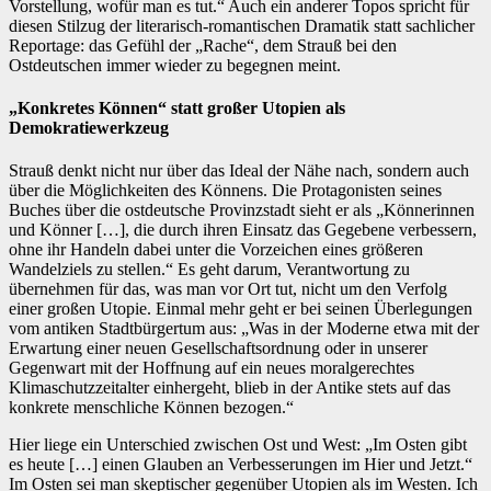
Vorstellung, wofür man es tut.“ Auch ein anderer Topos spricht für
diesen Stilzug der literarisch-romantischen Dramatik statt sachlicher
Reportage: das Gefühl der „Rache“, dem Strauß bei den
Ostdeutschen immer wieder zu begegnen meint.
„Konkretes Können“ statt großer Utopien als
Demokratiewerkzeug
Strauß denkt nicht nur über das Ideal der Nähe nach, sondern auch
über die Möglichkeiten des Könnens. Die Protagonisten seines
Buches über die ostdeutsche Provinzstadt sieht er als „Könnerinnen
und Könner […], die durch ihren Einsatz das Gegebene verbessern,
ohne ihr Handeln dabei unter die Vorzeichen eines größeren
Wandelziels zu stellen.“ Es geht darum, Verantwortung zu
übernehmen für das, was man vor Ort tut, nicht um den Verfolg
einer großen Utopie. Einmal mehr geht er bei seinen Überlegungen
vom antiken Stadtbürgertum aus: „Was in der Moderne etwa mit der
Erwartung einer neuen Gesellschaftsordnung oder in unserer
Gegenwart mit der Hoffnung auf ein neues moralgerechtes
Klimaschutzzeitalter einhergeht, blieb in der Antike stets auf das
konkrete menschliche Können bezogen.“
Hier liege ein Unterschied zwischen Ost und West: „Im Osten gibt
es heute […] einen Glauben an Verbesserungen im Hier und Jetzt.“
Im Osten sei man skeptischer gegenüber Utopien als im Westen. Ich