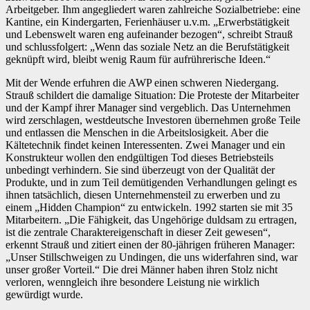
Arbeitgeber. Ihm angegliedert waren zahlreiche Sozialbetriebe: eine
Kantine, ein Kindergarten, Ferienhäuser u.v.m. „Erwerbstätigkeit
und Lebenswelt waren eng aufeinander bezogen“, schreibt Strauß
und schlussfolgert: „Wenn das soziale Netz an die Berufstätigkeit
geknüpft wird, bleibt wenig Raum für aufrührerische Ideen.“
Mit der Wende erfuhren die AWP einen schweren Niedergang.
Strauß schildert die damalige Situation: Die Proteste der Mitarbeiter
und der Kampf ihrer Manager sind vergeblich. Das Unternehmen
wird zerschlagen, westdeutsche Investoren übernehmen große Teile
und entlassen die Menschen in die Arbeitslosigkeit. Aber die
Kältetechnik findet keinen Interessenten. Zwei Manager und ein
Konstrukteur wollen den endgültigen Tod dieses Betriebsteils
unbedingt verhindern. Sie sind überzeugt von der Qualität der
Produkte, und in zum Teil demütigenden Verhandlungen gelingt es
ihnen tatsächlich, diesen Unternehmensteil zu erwerben und zu
einem „Hidden Champion“ zu entwickeln. 1992 starten sie mit 35
Mitarbeitern. „Die Fähigkeit, das Ungehörige duldsam zu ertragen,
ist die zentrale Charaktereigenschaft in dieser Zeit gewesen“,
erkennt Strauß und zitiert einen der 80-jährigen früheren Manager:
„Unser Stillschweigen zu Undingen, die uns widerfahren sind, war
unser großer Vorteil.“ Die drei Männer haben ihren Stolz nicht
verloren, wenngleich ihre besondere Leistung nie wirklich
gewürdigt wurde.