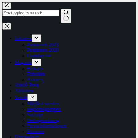
Zum
Inhalt
springen
Keine
Ergebnisse
Initiative
Positionen 2023
Positionen 2020
Grundrechte
Magazin
Beiträge
Rubriken
Autoren
1bis19-Preis
Aktionen
Verein
Mitglied werden
Regionalgruppen
Satzung
Beitragsordnung
Presseinformationen
Stimmen
Unterstützen