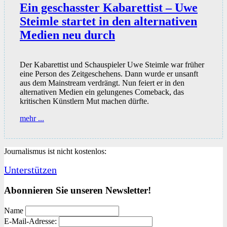
Ein geschasster Kabarettist – Uwe
Steimle startet in den alternativen
Medien neu durch
Der Kabarettist und Schauspieler Uwe Steimle war früher
eine Person des Zeitgeschehens. Dann wurde er unsanft
aus dem Mainstream verdrängt. Nun feiert er in den
alternativen Medien ein gelungenes Comeback, das
kritischen Künstlern Mut machen dürfte.
Ein
mehr ...
geschasster
Kabarettist
–
Journalismus ist nicht kostenlos:
Uwe
Steimle
Unterstützen
startet
in
Abonnieren Sie unseren Newsletter!
den
alternativen
Medien
Name
neu
E-Mail-Adresse: