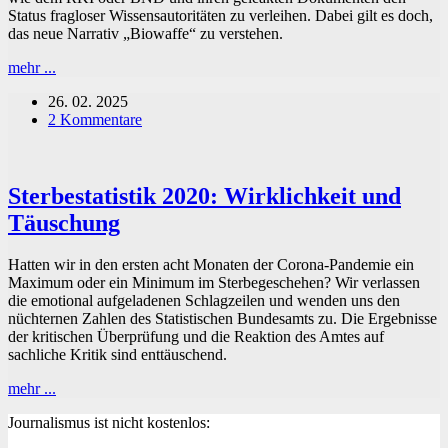
Status fragloser Wissensautoritäten zu verleihen. Dabei gilt es doch,
das neue Narrativ „Biowaffe“ zu verstehen.
„Biowaffe“
mehr ...
SARS-
26. 02. 2025
CoV-
2 Kommentare
2:
Glaubwürdige
BND-
Enthüllung
Sterbestatistik 2020: Wirklichkeit und
oder
neues
Täuschung
Narrativ?
Hatten wir in den ersten acht Monaten der Corona-Pandemie ein
Maximum oder ein Minimum im Sterbegeschehen? Wir verlassen
die emotional aufgeladenen Schlagzeilen und wenden uns den
nüchternen Zahlen des Statistischen Bundesamts zu. Die Ergebnisse
der kritischen Überprüfung und die Reaktion des Amtes auf
sachliche Kritik sind enttäuschend.
Sterbestatistik
mehr ...
2020:
Journalismus ist nicht kostenlos:
Wirklichkeit
und