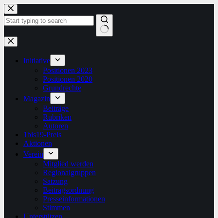
Zum
Inhalt
springen
Keine
Ergebnisse
Initiative
Positionen 2023
Positionen 2020
Grundrechte
Magazin
Beiträge
Rubriken
Autoren
1bis19-Preis
Aktionen
Verein
Mitglied werden
Regionalgruppen
Satzung
Beitragsordnung
Presseinformationen
Stimmen
Unterstützen