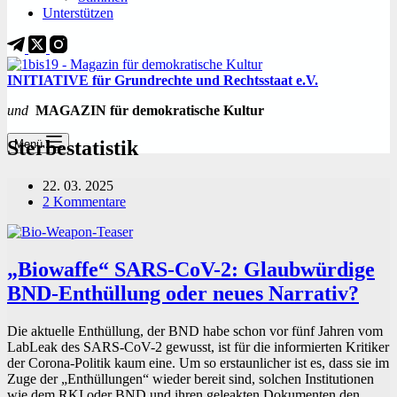
Unterstützen
INITIATIVE für Grundrechte und Rechtsstaat e.V.
und
MAGAZIN für demokratische Kultur
Sterbestatistik
Menü
22. 03. 2025
2 Kommentare
„Biowaffe“ SARS-CoV-2: Glaubwürdige
BND-Enthüllung oder neues Narrativ?
Die aktuelle Enthüllung, der BND habe schon vor fünf Jahren vom
LabLeak des SARS-CoV-2 gewusst, ist für die informierten Kritiker
der Corona-Politik kaum eine. Um so erstaunlicher ist es, dass sie im
Zuge der „Enthüllungen“ wieder bereit sind, solchen Institutionen
wie dem RKI oder BND und ihren geleakten Dokumenten den