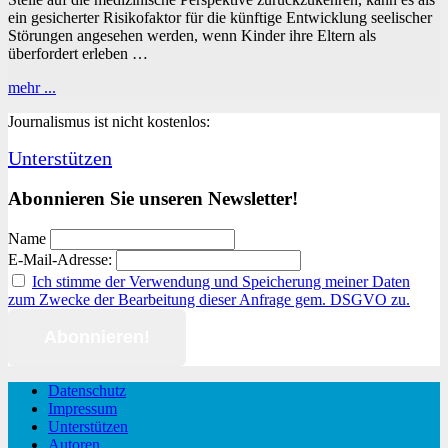
ein gesicherter Risikofaktor für die künftige Entwicklung seelischer
Störungen angesehen werden, wenn Kinder ihre Eltern als
überfordert erleben …
Wenn
mehr ...
das
Journalismus ist nicht kostenlos:
Leben
zum
Unterstützen
Überleben
verkleinert
wird
Abonnieren Sie unseren Newsletter!
Name
E-Mail-Adresse:
Ich stimme der Verwendung und Speicherung meiner Daten
zum Zwecke der Bearbeitung dieser Anfrage gem. DSGVO zu.
Datenschutz
Impressum
Unterstützen
Autoren