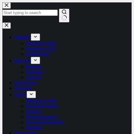
Zum
Inhalt
springen
Keine
Ergebnisse
Initiative
Positionen 2023
Positionen 2020
Grundrechte
Magazin
Beiträge
Rubriken
Autoren
1bis19-Preis
Aktionen
Verein
Mitglied werden
Regionalgruppen
Satzung
Beitragsordnung
Presseinformationen
Stimmen
Unterstützen