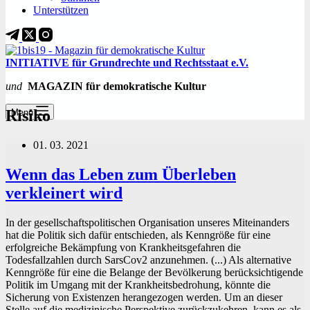
Unterstützen
INITIATIVE für Grundrechte und Rechtsstaat e.V.
und
MAGAZIN für demokratische Kultur
Risiko
Menü
01. 03. 2021
Wenn das Leben zum Überleben
verkleinert wird
In der gesellschaftspolitischen Organisation unseres Miteinanders
hat die Politik sich dafür entschieden, als Kenngröße für eine
erfolgreiche Bekämpfung von Krankheitsgefahren die
Todesfallzahlen durch SarsCov2 anzunehmen. (...) Als alternative
Kenngröße für eine die Belange der Bevölkerung berücksichtigende
Politik im Umgang mit der Krankheitsbedrohung, könnte die
Sicherung von Existenzen herangezogen werden. Um an dieser
Stelle auf die medizinische Perspektive zurückzukehren, kann es als