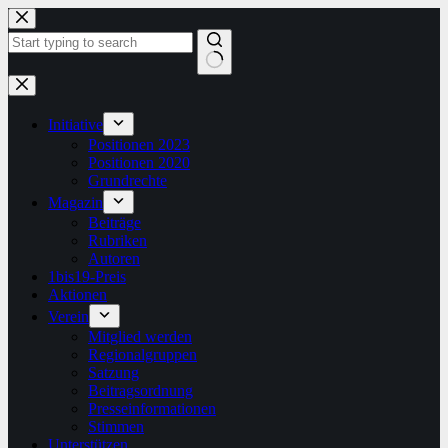
Zum
Inhalt
springen
Keine
Ergebnisse
Initiative
Positionen 2023
Positionen 2020
Grundrechte
Magazin
Beiträge
Rubriken
Autoren
1bis19-Preis
Aktionen
Verein
Mitglied werden
Regionalgruppen
Satzung
Beitragsordnung
Presseinformationen
Stimmen
Unterstützen