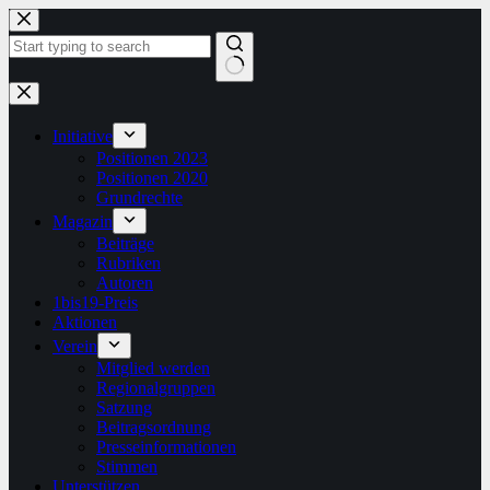
Zum
Inhalt
springen
Keine
Ergebnisse
Initiative
Positionen 2023
Positionen 2020
Grundrechte
Magazin
Beiträge
Rubriken
Autoren
1bis19-Preis
Aktionen
Verein
Mitglied werden
Regionalgruppen
Satzung
Beitragsordnung
Presseinformationen
Stimmen
Unterstützen