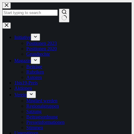
Zum
Inhalt
springen
Keine
Ergebnisse
Initiative
Positionen 2023
Positionen 2020
Grundrechte
Magazin
Beiträge
Rubriken
Autoren
1bis19-Preis
Aktionen
Verein
Mitglied werden
Regionalgruppen
Satzung
Beitragsordnung
Presseinformationen
Stimmen
Unterstützen