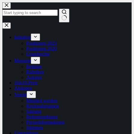
Zum
Inhalt
springen
Keine
Ergebnisse
Initiative
Positionen 2023
Positionen 2020
Grundrechte
Magazin
Beiträge
Rubriken
Autoren
1bis19-Preis
Aktionen
Verein
Mitglied werden
Regionalgruppen
Satzung
Beitragsordnung
Presseinformationen
Stimmen
Unterstützen