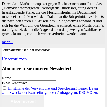
Durch das „Maßnahmenpaket gegen Rechtsextremismus“ und das
„Demokratiefördergesetz“ verfolgt die Bundesregierung derzeit
haarsträubende Pläne, die die Meinungsfreiheit in Deutschland
massiv einschränken würden. Daher hat die Bürgerinitiative 1bis19,
die nach den ersten 19 Artikeln des Grundgesetzes benannt ist und
sich für die Wahrung der Grundrechte einsetzt, einen Musterbrief (s.
u.) aufgesetzt, der an die Abgeordneten der jeweiligen Wahlkreise
geschickt und gerne auch weiter verbreitet werden kann.
Initiative
mehr ...
1bis19:
Journalismus ist nicht kostenlos:
Stellungnahme
und
Unterstützen
Briefvorlage
zu
„Demokratiefördergesetz“
Abonnieren Sie unseren Newsletter!
und
„Maßnahmenpaket
Name
gegen
E-Mail-Adresse:
Rechtsextremismus“
Ich stimme der Verwendung und Speicherung meiner Daten
zum Zwecke der Bearbeitung dieser Anfrage gem. DSGVO zu.