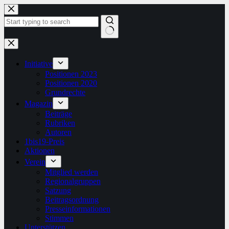
Zum
Inhalt
springen
Keine
Ergebnisse
Initiative
Positionen 2023
Positionen 2020
Grundrechte
Magazin
Beiträge
Rubriken
Autoren
1bis19-Preis
Aktionen
Verein
Mitglied werden
Regionalgruppen
Satzung
Beitragsordnung
Presseinformationen
Stimmen
Unterstützen