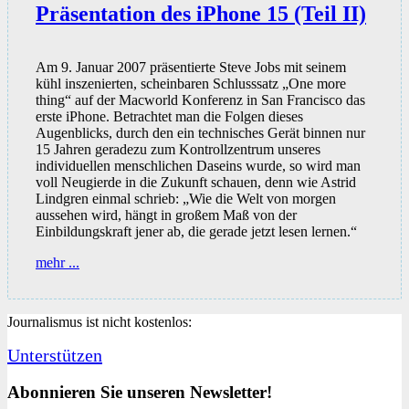
Präsentation des iPhone 15 (Teil II)
Am 9. Januar 2007 präsentierte Steve Jobs mit seinem
kühl inszenierten, scheinbaren Schlusssatz „One more
thing“ auf der Macworld Konferenz in San Francisco das
erste iPhone. Betrachtet man die Folgen dieses
Augenblicks, durch den ein technisches Gerät binnen nur
15 Jahren geradezu zum Kontrollzentrum unseres
individuellen menschlichen Daseins wurde, so wird man
voll Neugierde in die Zukunft schauen, denn wie Astrid
Lindgren einmal schrieb: „Wie die Welt von morgen
aussehen wird, hängt in großem Maß von der
Einbildungskraft jener ab, die gerade jetzt lesen lernen.“
Präsentation
mehr ...
des
iPhone
15
Journalismus ist nicht kostenlos:
(Teil
II)
Unterstützen
Abonnieren Sie unseren Newsletter!