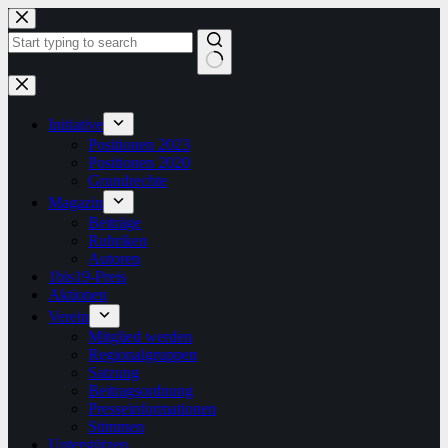
Zum
Inhalt
springen
Keine
Ergebnisse
Initiative
Positionen 2023
Positionen 2020
Grundrechte
Magazin
Beiträge
Rubriken
Autoren
1bis19-Preis
Aktionen
Verein
Mitglied werden
Regionalgruppen
Satzung
Beitragsordnung
Presseinformationen
Stimmen
Unterstützen