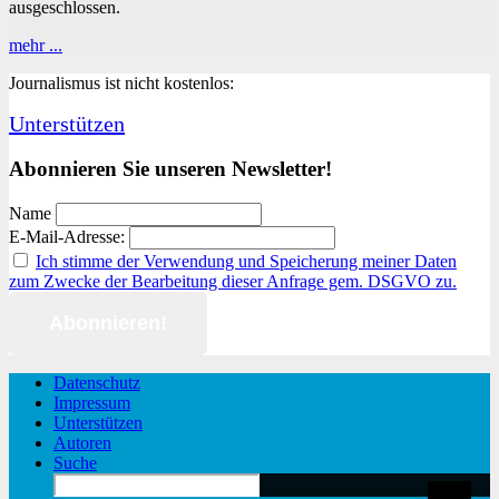
ausgeschlossen.
Werden
mehr ...
die
Journalismus ist nicht kostenlos:
Künstler
endlich
Unterstützen
mutiger?
Abonnieren Sie unseren Newsletter!
Name
E-Mail-Adresse:
Ich stimme der Verwendung und Speicherung meiner Daten
zum Zwecke der Bearbeitung dieser Anfrage gem. DSGVO zu.
Datenschutz
Impressum
Unterstützen
Autoren
Suche
Search