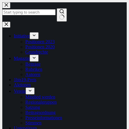
Zum
Inhalt
springen
Keine
Ergebnisse
Initiative
Positionen 2023
Positionen 2020
Grundrechte
Magazin
Beiträge
Rubriken
Autoren
1bis19-Preis
Aktionen
Verein
Mitglied werden
Regionalgruppen
Satzung
Beitragsordnung
Presseinformationen
Stimmen
Unterstützen