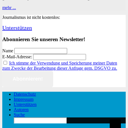
Ein
mehr ...
Grenzbericht
Journalismus ist nicht kostenlos:
Unterstützen
Abonnieren Sie unseren Newsletter!
Name
E-Mail-Adresse:
Ich stimme der Verwendung und Speicherung meiner Daten
zum Zwecke der Bearbeitung dieser Anfrage gem. DSGVO zu.
Datenschutz
Impressum
Unterstützen
Autoren
Suche
Search
for: