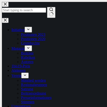
Zum
Inhalt
springen
Keine
Ergebnisse
Initiative
Positionen 2023
Positionen 2020
Grundrechte
Magazin
Beiträge
Rubriken
Autoren
1bis19-Preis
Aktionen
Verein
Mitglied werden
Regionalgruppen
Satzung
Beitragsordnung
Presseinformationen
Stimmen
Unterstützen