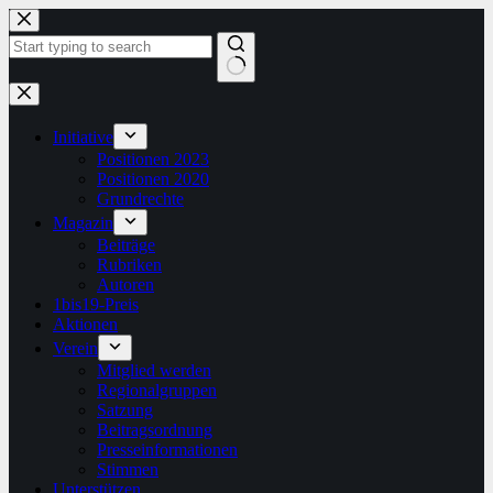
Zum
Inhalt
springen
Keine
Ergebnisse
Initiative
Positionen 2023
Positionen 2020
Grundrechte
Magazin
Beiträge
Rubriken
Autoren
1bis19-Preis
Aktionen
Verein
Mitglied werden
Regionalgruppen
Satzung
Beitragsordnung
Presseinformationen
Stimmen
Unterstützen