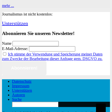
Solidaritätsnachweis
mehr ...
Journalismus ist nicht kostenlos:
Unterstützen
Abonnieren Sie unseren Newsletter!
Name
E-Mail-Adresse:
Ich stimme der Verwendung und Speicherung meiner Daten
zum Zwecke der Bearbeitung dieser Anfrage gem. DSGVO zu.
Datenschutz
Impressum
Unterstützen
Autoren
Suche
Search
for: