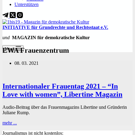
Unterstützen
INITIATIVE für Grundrechte und Rechtsstaat e.V.
und
MAGAZIN für demokratische Kultur
EWA Frauenzentrum
Menü
08. 03. 2021
Internationaler Frauentag 2021 – “In
Love with women”, Libertine Magazin
Audio-Beitrag über das Frauenmagazins Libertine und Gründerin
Juliane Rump.
Internationaler
mehr ...
Frauentag
Journalismus ist nicht kostenlos:
2021