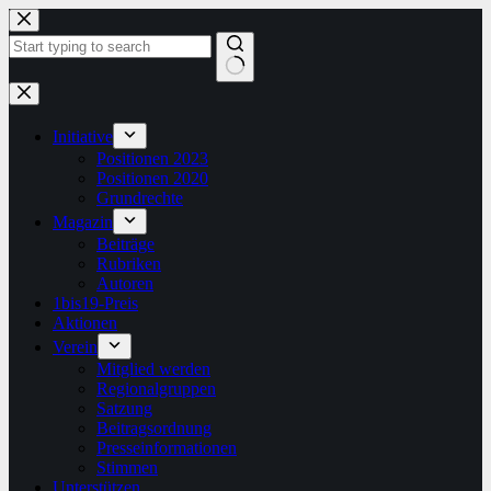
Zum
Inhalt
springen
Keine
Ergebnisse
Initiative
Positionen 2023
Positionen 2020
Grundrechte
Magazin
Beiträge
Rubriken
Autoren
1bis19-Preis
Aktionen
Verein
Mitglied werden
Regionalgruppen
Satzung
Beitragsordnung
Presseinformationen
Stimmen
Unterstützen