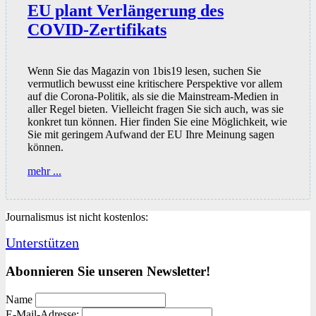
EU plant Verlängerung des
COVID-Zertifikats
Wenn Sie das Magazin von 1bis19 lesen, suchen Sie
vermutlich bewusst eine kritischere Perspektive vor allem
auf die Corona-Politik, als sie die Mainstream-Medien in
aller Regel bieten. Vielleicht fragen Sie sich auch, was sie
konkret tun können. Hier finden Sie eine Möglichkeit, wie
Sie mit geringem Aufwand der EU Ihre Meinung sagen
können.
EU
mehr ...
plant
Verlängerung
des
Journalismus ist nicht kostenlos:
COVID-
Zertifikats
Unterstützen
Abonnieren Sie unseren Newsletter!
Name
E-Mail-Adresse: