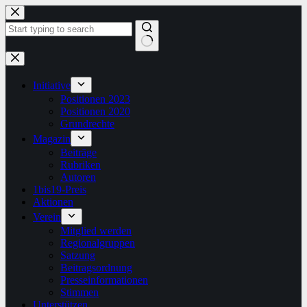
Zum
Inhalt
springen
Keine
Ergebnisse
Initiative
Positionen 2023
Positionen 2020
Grundrechte
Magazin
Beiträge
Rubriken
Autoren
1bis19-Preis
Aktionen
Verein
Mitglied werden
Regionalgruppen
Satzung
Beitragsordnung
Presseinformationen
Stimmen
Unterstützen