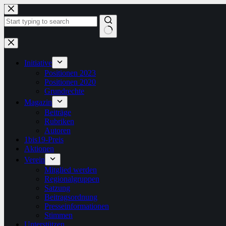
Zum
Inhalt
springen
Keine
Ergebnisse
Initiative
Positionen 2023
Positionen 2020
Grundrechte
Magazin
Beiträge
Rubriken
Autoren
1bis19-Preis
Aktionen
Verein
Mitglied werden
Regionalgruppen
Satzung
Beitragsordnung
Presseinformationen
Stimmen
Unterstützen