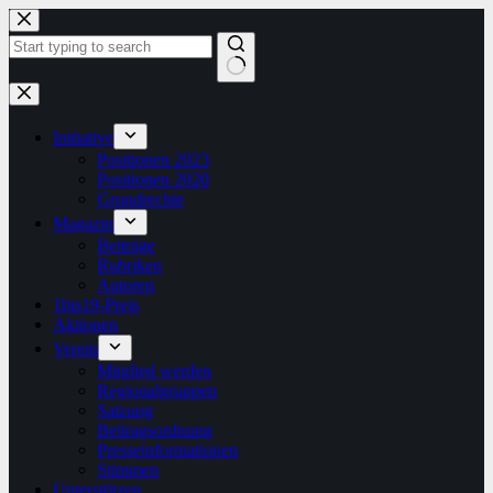
Zum
Inhalt
springen
Keine
Ergebnisse
Initiative
Positionen 2023
Positionen 2020
Grundrechte
Magazin
Beiträge
Rubriken
Autoren
1bis19-Preis
Aktionen
Verein
Mitglied werden
Regionalgruppen
Satzung
Beitragsordnung
Presseinformationen
Stimmen
Unterstützen