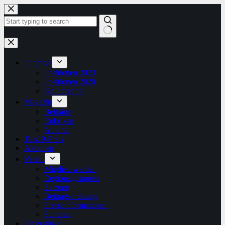
Zum
Inhalt
springen
Keine
Ergebnisse
Initiative
Positionen 2023
Positionen 2020
Grundrechte
Magazin
Beiträge
Rubriken
Autoren
1bis19-Preis
Aktionen
Verein
Mitglied werden
Regionalgruppen
Satzung
Beitragsordnung
Presseinformationen
Stimmen
Unterstützen