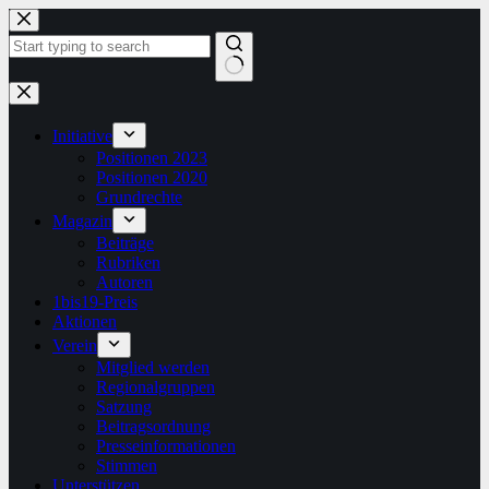
Zum
Inhalt
springen
Keine
Ergebnisse
Initiative
Positionen 2023
Positionen 2020
Grundrechte
Magazin
Beiträge
Rubriken
Autoren
1bis19-Preis
Aktionen
Verein
Mitglied werden
Regionalgruppen
Satzung
Beitragsordnung
Presseinformationen
Stimmen
Unterstützen