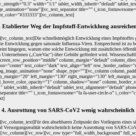
ay_strength=”0.3″ width=”1/1″ tablet_width_inherit=”default” tablet_t
animation=”none”][vc_text_separator title=”” i_icon_fontawesome=”f
nt_color=”#333333″][vc_column_text]
. Etablierter Weg der Impfstoff-Entwicklung ausreiche
[vc_column_text]Die schnellstmöglich Entwicklung eines Impfstoffes
r die Entwicklung gegen saisonale Influenza-Viren. Entsprechend ist 
cheint hingegen, warum eine solche Entwicklung mit zusätzlichen öffen
 Unternehmen („CureVac“) über Gebühr gefördert wird. Wissenschaftlic
creen_row_position=”middle” column_margin=”default” column_directi
on=”center” text_color=”dark” text_align=”left” row_border_radius=
m” bg_image_animation=”none” shape_type=””][vc_column column_padd
p_margin=”20″ left_margin=”130″ right_margin=”130″ left_margin_ta
d_hover_color_opacity=”1″ column_shadow=”none” column_border_ra
/1″ tablet_width_inherit=”default” tablet_text_alignment=”default” p
parator title=”” i_icon_fontawesome=”fa fa-user-circle-o” i_color=
xt]
4. Ausrottung von SARS-CoV2 wenig wahrscheinlich
[vc_column_text]Für den absehbaren Zeitpunkt des Vorliegens eines 
und Versorgungsrealität wahrscheinlich keine Ausrottung von SARS-CoV
t][/vc_column][/vc_row][vc_row type=”full_width_background” full_