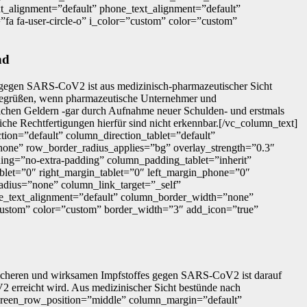
ext_alignment=”default” phone_text_alignment=”default”
a fa-user-circle-o” i_color=”custom” color=”custom”
nd
 gegen SARS-CoV2 ist aus medizinisch-pharmazeutischer Sicht
zu begrüßen, wenn pharmazeutische Unternehmer und
tlichen Geldern -gar durch Aufnahme neuer Schulden- und erstmals
he Rechtfertigungen hierfür sind nicht erkennbar.[/vc_column_text]
on=”default” column_direction_tablet=”default”
”none” row_border_radius_applies=”bg” overlay_strength=”0.3″
ing=”no-extra-padding” column_padding_tablet=”inherit”
blet=”0″ right_margin_tablet=”0″ left_margin_phone=”0″
dius=”none” column_link_target=”_self”
hone_text_alignment=”default” column_border_width=”none”
”custom” color=”custom” border_width=”3″ add_icon=”true”
sicheren und wirksamen Impfstoffes gegen SARS-CoV2 ist darauf
2 erreicht wird. Aus medizinischer Sicht bestünde nach
screen_row_position=”middle” column_margin=”default”