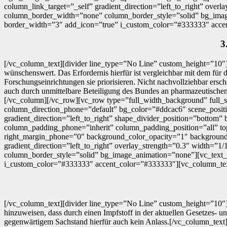
column_link_target=”_self” gradient_direction=”left_to_right” overl
column_border_width=”none” column_border_style=”solid” bg_image_
border_width=”3″ add_icon=”true” i_custom_color=”#333333″ acce
3
[/vc_column_text][divider line_type=”No Line” custom_height=”10″]
wünschenswert. Das Erfordernis hierfür ist vergleichbar mit dem fü
Forschungseinrichtungen sie priorisieren. Nicht nachvollziehbar ers
auch durch unmittelbare Beteiligung des Bundes an pharmazeutischen
[/vc_column][/vc_row][vc_row type=”full_width_background” full_s
column_direction_phone=”default” bg_color=”#ddcac6″ scene_positi
gradient_direction=”left_to_right” shape_divider_position=”botto
column_padding_phone=”inherit” column_padding_position=”all” to
right_margin_phone=”0″ background_color_opacity=”1″ backgroun
gradient_direction=”left_to_right” overlay_strength=”0.3″ width=”1
column_border_style=”solid” bg_image_animation=”none”][vc_text_se
i_custom_color=”#333333″ accent_color=”#333333″][vc_column_te
[/vc_column_text][divider line_type=”No Line” custom_height=”10″]
hinzuweisen, dass durch einen Impfstoff in der aktuellen Gesetzes- 
gegenwärtigem Sachstand hierfür auch kein Anlass.[/vc_column_tex