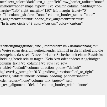
ter” text_color=”dark” text_align=”left” row_border_radius=”none”
_animation=”none” shape_type=””][vc_column column_padding=”no-
margin=”130″ right_margin=”130″ left_margin_tablet=”0″
ity=”1″ column_shadow=”none” column_border_radius=”none”
ext_alignment=”default” phone_text_alignment=”default”
a fa-user-circle-o” i_color=”custom” color=”custom”
 Rechtfertigungsgründe, eine „Impfpflicht“ im Zusammenhang mit
eise einen derartig weitreichenden Eingriff in die Freiheit und die
zugehen, dass sein Nutzen bei aller Sicherheit mit einem Restrisiko
cheidung bereit sein zu tragen. Kein Arzt oder anderer Angehörigen
c_column_text][/vc_column][/vc_row][vc_row
_tablet=”default” column_direction_phone=”default”
” overlay_strength=”0.3″ gradient_direction=”left_to_right”
dding_tablet=”inherit” column_padding_phone=”inherit”
der_radius=”none” column_link_target=”_self”
hone_text_alignment=”default” column_border_width=”none”