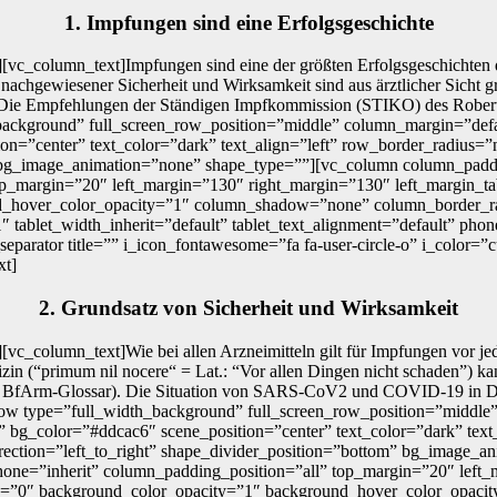
1. Impfungen sind eine Erfolgsgeschichte
c_column_text]Impfungen sind eine der größten Erfolgsgeschichten der 
nachgewiesener Sicherheit und Wirksamkeit sind aus ärztlicher Sicht gr
t. Die Empfehlungen der Ständigen Impfkommission (STIKO) des Robert-K
ackground” full_screen_row_position=”middle” column_margin=”defaul
on=”center” text_color=”dark” text_align=”left” row_border_radius=
m” bg_image_animation=”none” shape_type=””][vc_column column_padd
p_margin=”20″ left_margin=”130″ right_margin=”130″ left_margin_ta
d_hover_color_opacity=”1″ column_shadow=”none” column_border_ra
/1″ tablet_width_inherit=”default” tablet_text_alignment=”default” p
parator title=”” i_icon_fontawesome=”fa fa-user-circle-o” i_color=
xt]
2. Grundsatz von Sicherheit und Wirksamkeit
vc_column_text]Wie bei allen Arzneimitteln gilt für Impfungen vor j
 (“primum nil nocere“ = Lat.: “Vor allen Dingen nicht schaden”) kann 
 im BfArm-Glossar). Die Situation von SARS-CoV2 und COVID-19 in De
row type=”full_width_background” full_screen_row_position=”middle”
” bg_color=”#ddcac6″ scene_position=”center” text_color=”dark” tex
irection=”left_to_right” shape_divider_position=”bottom” bg_image
one=”inherit” column_padding_position=”all” top_margin=”20″ left_
one=”0″ background_color_opacity=”1″ background_hover_color_opac