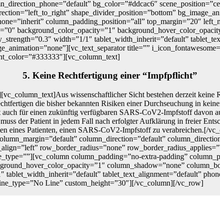
mn_direction_phone=”default” bg_color=”#ddcac6″ scene_position=”cen
irection=”left_to_right” shape_divider_position=”bottom” bg_image
one=”inherit” column_padding_position=”all” top_margin=”20″ left_
one=”0″ background_color_opacity=”1″ background_hover_color_opac
ay_strength=”0.3″ width=”1/1″ tablet_width_inherit=”default” tablet_t
animation=”none”][vc_text_separator title=”” i_icon_fontawesome=”f
nt_color=”#333333″][vc_column_text]
5. Keine Rechtfertigung einer “Impfpflicht”
[vc_column_text]Aus wissenschaftlicher Sicht bestehen derzeit keine
ertigen die bisher bekannten Risiken einer Durchseuchung in keiner W
st auch für einen zukünftig verfügbaren SARS-CoV2-Impfstoff davon aus
muss der Patient in jedem Fall nach erfolgter Aufklärung in freier Ents
len eines Patienten, einen SARS-CoV2-Impfstoff zu verabreichen.[/v
olumn_margin=”default” column_direction=”default” column_direction
align=”left” row_border_radius=”none” row_border_radius_applies=”bg
e_type=””][vc_column column_padding=”no-extra-padding” column_pa
kground_hover_color_opacity=”1″ column_shadow=”none” column_bor
/1″ tablet_width_inherit=”default” tablet_text_alignment=”default” p
line_type=”No Line” custom_height=”30″][/vc_column][/vc_row]