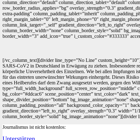
column_direction=”default” column_direction_tablet=”default” colu
row_border_radius_applies=”bg” overlay_strength=”0.3″ gradient_d
extra-padding” column_padding_tablet=”inherit” column_padding_ph
right_margin_tablet=”0″ left_margin_phone=”0″ right_margin_ph
column_link_target=”_self” gradient_direction=”left_to_right” overl
column_border_width=”none” column_border_style=”solid” bg_image_
border_width=”3″ add_icon=”true” i_custom_color=”#333333″ acce
[/vc_column_text][divider line_type=”No Line” custom_height=”10″]
SARS-CoV2 in Deutschland in Erwägung zu ziehen. Insbesondere rechtf
körperliche Unversehrtheit des Einzelnen. Wie bei allen Impfungen i
für das eintreten unerwünschter Wirkungen einhergeht. Dieses Risiko 
eines Heilberufes darf dem Zwang ausgesetzt werden, gegen den Wil
type=”full_width_background” full_screen_row_position=”middle” c
bg_color=”#ddcac6″ scene_position=”center” text_color=”dark” text_
shape_divider_position=”bottom” bg_image_animation=”none” shap
column_padding_position=”all” background_color_opacity=”1″ bac
gradient_direction=”left_to_right” overlay_strength=”0.3″ width=”1
column_border_style=”solid” bg_image_animation=”none”][divider 
Journalismus ist nicht kostenlos:
Unterstützen