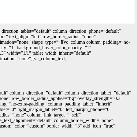
irection_tablet=”default” column_direction_phone=”default”
k” text_align=”left” row_border_radius=”none”
_animation=”none” shape_type=””][vc_column column_padding=”no-
acity=”1″ background_hover_color_opacity=”1″
3″ width=”1/1″ tablet_width_inherit=”default”
nimation=”none”][vc_column_text]
t” column_direction=”default” column_direction_tablet=”default”
”none” row_border_radius_applies=”bg” overlay_strength=”0.3″
ing=”no-extra-padding” column_padding_tablet=”inherit”
blet=”0″ right_margin_tablet=”0″ left_margin_phone=”0″
dius=”none” column_link_target=”_self”
hone_text_alignment=”default” column_border_width=”none”
”custom” color=”custom” border_width=”3″ add_icon=”true”