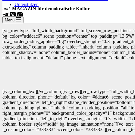
Unterstützen
und
MAGAZIN für demokratische Kultur
Menü
[vc_row type=”full_width_background” full_screen_row_position=”m
bg_color=”#ddcac6″ scene_position=”center” top_padding=”13,5%” 
row_border_radius_applies=”bg” overlay_strength=”0.3″ gradient_d
extra-padding” column_padding_tablet=”inherit” column_padding_p
column_shadow=”none” column_border_radius=”none” column_link_targ
tablet_text_alignment=”default” phone_text_alignment=”default” 
[/vc_column_text][/vc_column][/vc_row][vc_row type=”full_width_b
column_direction_phone=”default” bg_color=”#ddcac6″ scene_positi
gradient_direction=”left_to_right” shape_divider_position=”botto
column_padding_phone=”inherit” column_padding_position=”all” to
right_margin_phone=”0″ background_color_opacity=”1″ backgroun
gradient_direction=”left_to_right” overlay_strength=”0.3″ width=”1
column_border_style=”solid” bg_image_animation=”none”][vc_text_se
i_custom_color=”#333333″ accent_color=”#333333″][vc_column_te