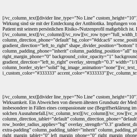
[/vc_column_text][divider line_type=”No Line” custom_height=”10″][v
Wirkung sind sie mit der Entdeckung der Antibiotika. Impfungen von 
Patient mit seinem persönlichen Risiko-/Nutzenprofil maßgeblich is
[/vc_column_text][/vc_column][/vc_row][vc_row type=”full_width_b
column_direction_phone=”default” bg_color=”#ddcac6″ scene_positi
gradient_direction=”left_to_right” shape_divider_position=”botto
column_padding_phone=”inherit” column_padding_position=”all” to
right_margin_phone=”0″ background_color_opacity=”1″ backgroun
gradient_direction=”left_to_right” overlay_strength=”0.3″ width=”1
column_border_style=”solid” bg_image_animation=”none”][vc_text_se
i_custom_color=”#333333″ accent_color=”#333333″][vc_column_te
[/vc_column_text][divider line_type=”No Line” custom_height=”10″][
Wirksamkeit. Ein Abweichen von diesem ältesten Grundsatz der Medizin
insbesondere in Fällen eines compassionate use (Begriffserklärung
solchen Ausnahmefall.[/vc_column_text][/vc_column][/vc_row][vc_
column_direction_tablet=”default” column_direction_phone=”default
row_border_radius_applies=”bg” overlay_strength=”0.3″ gradient_d
extra-padding” column_padding_tablet=”inherit” column_padding_ph
right_margin_tablet=”0″ left_margin_phone=”0″ right_margin_ph