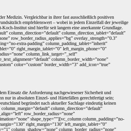
Medizin. Vergleichbar in ihrer fast ausschließlich positiven
undsätzlich empfehlenswert – wobei in jedem Einzelfall der jeweilige
och-Institut sind hierfür seit langem eine anerkannte Grundlage.
t” column_direction=”default” column_direction_tablet=”default”
”none” row_border_radius_applies=”bg” overlay_strength=”0.3″
ing=”no-extra-padding” column_padding_tablet=”inherit”
blet=”0″ right_margin_tablet=”0″ left_margin_phone=”0″
dius=”none” column_link_target=”_self”
hone_text_alignment=”default” column_border_width=”none”
”custom” color=”custom” border_width=”3″ add_icon=”true”
edem Einsatz die Anforderung nachgewiesener Sicherheit und
nur in absoluten Einzel- und Härtefällen gerechtfertigt sein;
utschland begründet nach aktueller Sachlage eindeutig keinen
 column_margin=”default” column_direction=”default”
t_align=”left” row_border_radius=”none”
_animation=”none” shape_type=””][vc_column column_padding=”no-
margin=”130″ right_margin=”130″ left_margin_tablet=”0″
ity=”1″ column_shadow=”none” column_border_radius=”none”