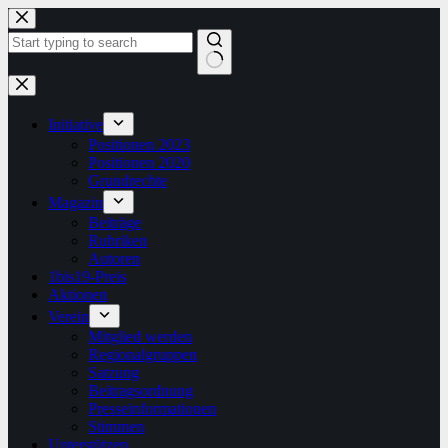
Zum
Inhalt
springen
Keine
Ergebnisse
Initiative
Positionen 2023
Positionen 2020
Grundrechte
Magazin
Beiträge
Rubriken
Autoren
1bis19-Preis
Aktionen
Verein
Mitglied werden
Regionalgruppen
Satzung
Beitragsordnung
Presseinformationen
Stimmen
Unterstützen