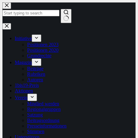
Zum
Inhalt
springen
Keine
Ergebnisse
Initiative
Positionen 2023
Positionen 2020
Grundrechte
Magazin
Beiträge
Rubriken
Autoren
1bis19-Preis
Aktionen
Verein
Mitglied werden
Regionalgruppen
Satzung
Beitragsordnung
Presseinformationen
Stimmen
Unterstützen