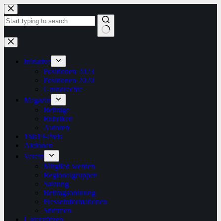
Zum
Inhalt
springen
Keine
Ergebnisse
Initiative
Positionen 2023
Positionen 2020
Grundrechte
Magazin
Beiträge
Rubriken
Autoren
1bis19-Preis
Aktionen
Verein
Mitglied werden
Regionalgruppen
Satzung
Beitragsordnung
Presseinformationen
Stimmen
Unterstützen