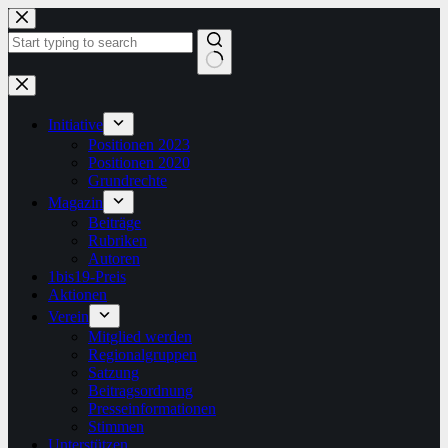
Zum
Inhalt
springen
Keine
Ergebnisse
Initiative
Positionen 2023
Positionen 2020
Grundrechte
Magazin
Beiträge
Rubriken
Autoren
1bis19-Preis
Aktionen
Verein
Mitglied werden
Regionalgruppen
Satzung
Beitragsordnung
Presseinformationen
Stimmen
Unterstützen