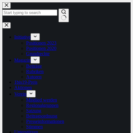
Zum
Inhalt
springen
Keine
Ergebnisse
Initiative
Positionen 2023
Positionen 2020
Grundrechte
Magazin
Beiträge
Rubriken
Autoren
1bis19-Preis
Aktionen
Verein
Mitglied werden
Regionalgruppen
Satzung
Beitragsordnung
Presseinformationen
Stimmen
Unterstützen